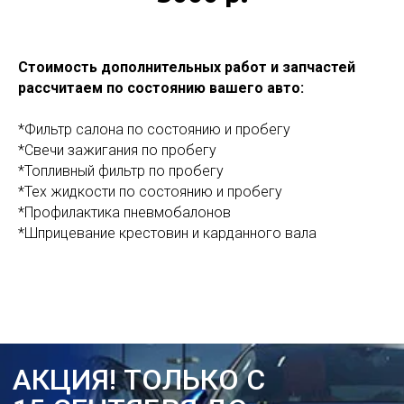
Все цены на работы указаны
с учетом скидки по акции
Стоимость дополнительных работ и запчастей
ОБРАТНЫЙ ЗВОНОК
рассчитаем по состоянию вашего авто:
*Фильтр салона по состоянию и пробегу
*Свечи зажигания по пробегу
*Топливный фильтр по пробегу
*Тех жидкости по состоянию и пробегу
*Профилактика пневмобалонов
*Шприцевание крестовин и карданного вала