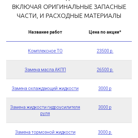
ВКЛЮЧАЯ ОРИГИНАЛЬНЫЕ ЗАПАСНЫЕ
ЧАСТИ, И РАСХОДНЫЕ МАТЕРИАЛЫ
Опишите нам вашу проблему с машиной,
пришлите фото или видео в WhatsApp и в
Название работ
Цена по акции*
течение 3−5 минут мы скажем цену и сроки
ремонта:
Комплексное ТО
23500 р.
НАПИСАТЬ В WHATSAPP
Замена масла АКПП
26500 р.
Замена охлаждающей жидкости
3000 р
Замена жидкости гидроусилителя
3000 р
руля
Замена тормозной жидкости
3000 р.