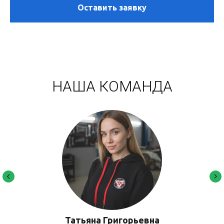
Оставить заявку
НАША КОМАНДА
Андрей
Ратмир