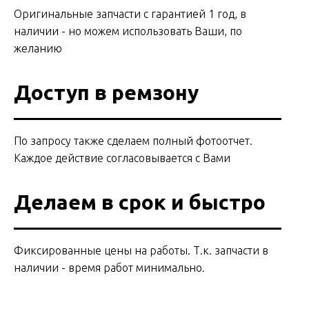
АКЦИЯ! ТОЛЬКО С
Оригинальные запчасти с гарантией 1 год, в
15 СЕНТЯБРЯ ДО
наличии - но можем использовать Ваши, по
31 МАРТА СКИДКА
НА РАБОТЫ -50%
желанию
Все цены на работы указаны
Доступ в ремзону
с учетом скидки по акции
ОБРАТНЫЙ ЗВОНОК
По запросу также сделаем полный фотоотчет.
Каждое действие согласовывается с Вами
Делаем в срок и быстро
Фиксированные цены на работы. Т.к. запчасти в
наличии - время работ минимально.