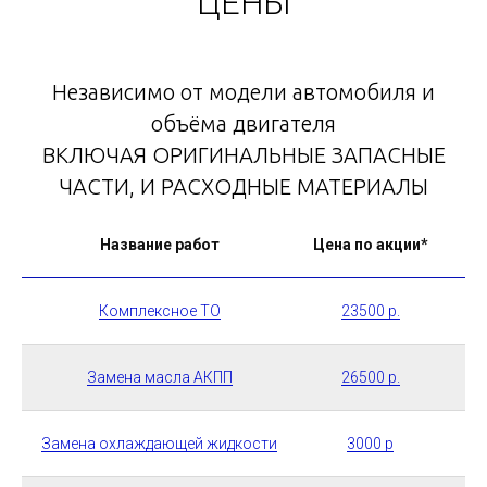
ЦЕНЫ
Независимо от модели автомобиля и
объёма двигателя
ВКЛЮЧАЯ ОРИГИНАЛЬНЫЕ ЗАПАСНЫЕ
Опишите нам вашу проблему с машиной,
ЧАСТИ, И РАСХОДНЫЕ МАТЕРИАЛЫ
пришлите фото или видео в WhatsApp и в
течение 3−5 минут мы скажем цену и сроки
ремонта:
Название работ
Цена по акции*
НАПИСАТЬ В WHATSAPP
Комплексное ТО
23500 р.
Замена масла АКПП
26500 р.
Замена охлаждающей жидкости
3000 р